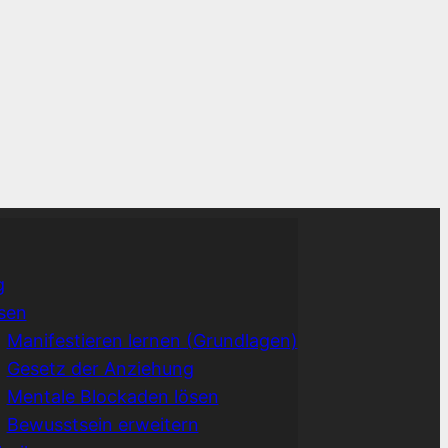
g
sen
Manifestieren lernen (Grundlagen)
Gesetz der Anziehung
Mentale Blockaden lösen
Bewusstsein erweitern