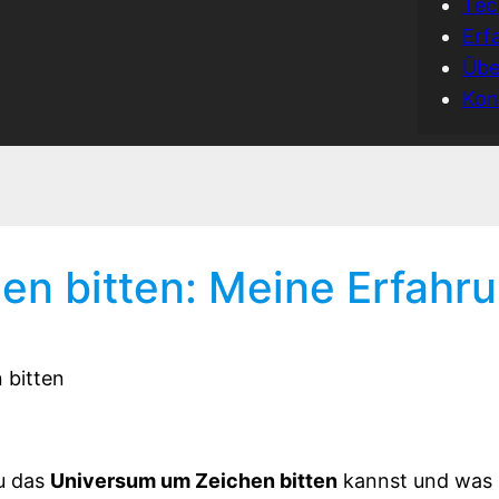
Tec
Erf
Übe
Kon
en bitten: Meine Erfahr
du das
Universum um Zeichen bitten
kannst und was (