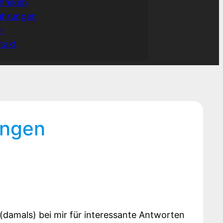
hniken
ahrungen
r
takt
ungen
damals) bei mir für interessante Antworten