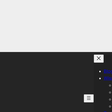
Blo
Wis