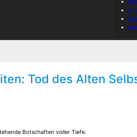
Tec
Erf
Übe
Kon
ten: Tod des Alten Selbs
tehende Botschaften voller Tiefe.