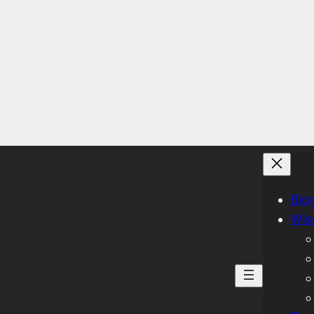
Blo
Wis