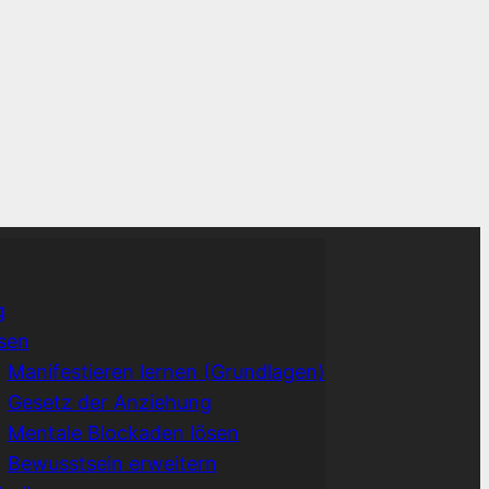
g
sen
Manifestieren lernen (Grundlagen)
Gesetz der Anziehung
Mentale Blockaden lösen
Bewusstsein erweitern