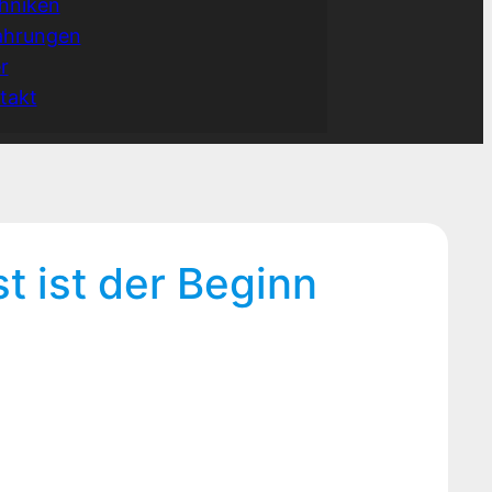
hniken
ahrungen
r
takt
t ist der Beginn