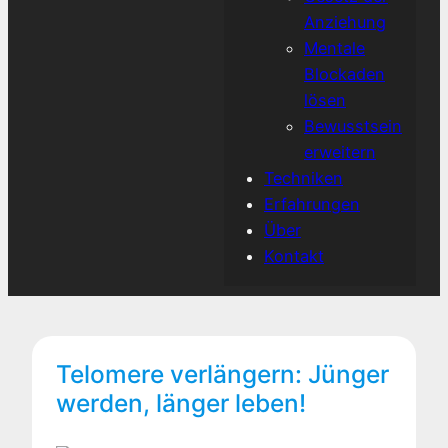
Anziehung
Mentale
Blockaden
lösen
Bewusstsein
erweitern
Techniken
Erfahrungen
Über
Kontakt
Telomere verlängern: Jünger
werden, länger leben!