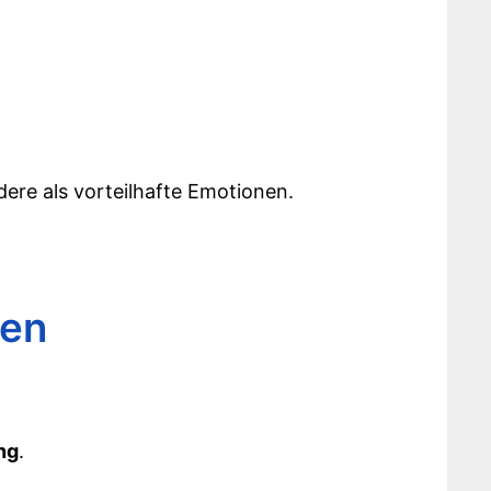
dere als vorteilhafte Emotionen.
len
ng
.