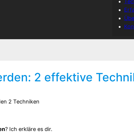
Tec
Erf
Übe
Kon
rden: 2 effektive Techn
en
? Ich erkläre es dir.