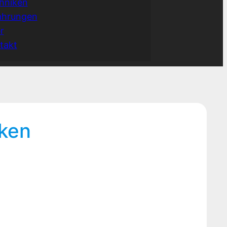
hniken
ahrungen
r
takt
iken