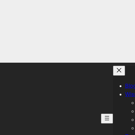
Blo
Wis