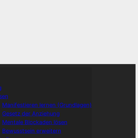
g
sen
Manifestieren lernen (Grundlagen)
Gesetz der Anziehung
Mentale Blockaden lösen
Bewusstsein erweitern