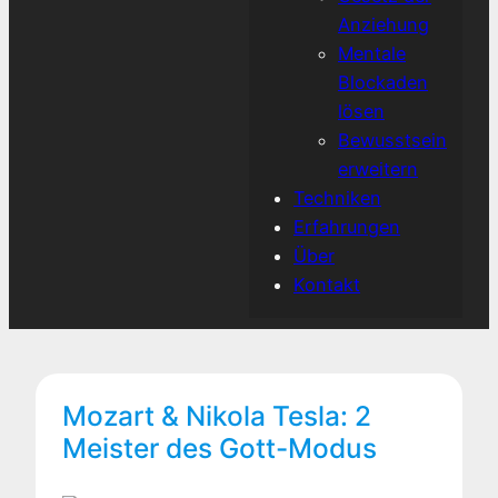
Anziehung
Mentale
Blockaden
lösen
Bewusstsein
erweitern
Techniken
Erfahrungen
Über
Kontakt
Mozart & Nikola Tesla: 2
Meister des Gott-Modus