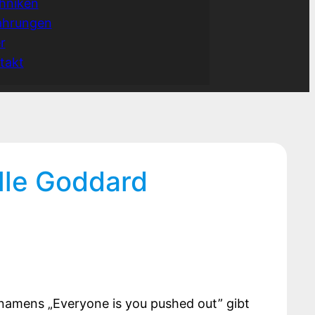
hniken
ahrungen
r
takt
lle Goddard
namens „Everyone is you pushed out” gibt