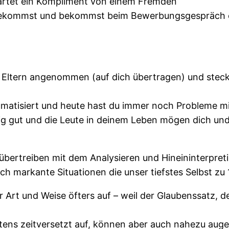
artet ein Kompliment von einem Fremden
b bekommst und bekommst beim Bewerbungsgespräch ei
 Eltern angenommen (auf dich übertragen) und stecks
umatisiert und heute hast du immer noch Probleme m
chtig gut und die Leute in deinem Leben mögen dich un
 übertreiben mit dem Analysieren und Hineininterpretie
ach markante Situationen die unser tiefstes Selbst zu
 Art und Weise öfters auf – weil der Glaubenssatz, den
stens zeitversetzt auf, können aber auch nahezu augen