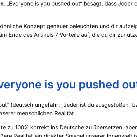
en
. „Everyone is you pushed out“ besagt, dass Jeder ein
öhnliche Konzept genauer beleuchten und dir aufzeig
 am Ende des Artikels 7 Vorteile auf, die du dir zun
veryone is you pushed ou
ut“ (deutsch ungefähr: „Jeder ist du ausgestoßen“ b
nserer menschlichen Realität.
orte zu 100% korrekt ins Deutsche zu übersetzen, abe
e Realität ein direkter Spiegel unserer Innenwelt is