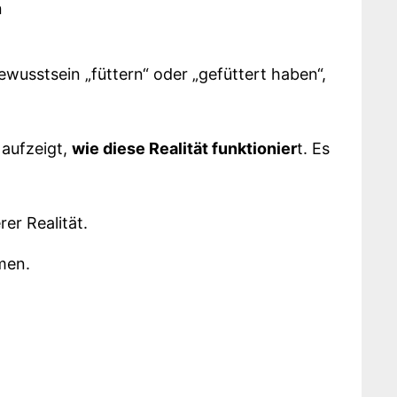
n
wusstsein „füttern“ oder „gefüttert haben“,
 aufzeigt,
wie diese Realität funktionier
t. Es
er Realität.
men.