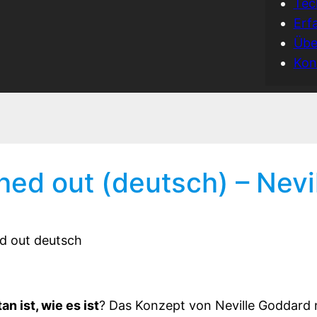
Tec
Erf
Übe
Kon
hed out (deutsch) – Nevi
 ist, wie es ist
? Das Konzept von Neville Goddard 