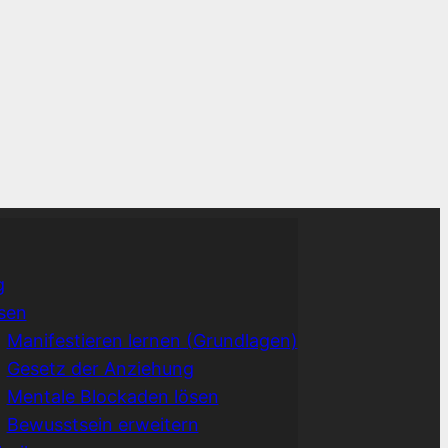
g
sen
Manifestieren lernen (Grundlagen)
Gesetz der Anziehung
Mentale Blockaden lösen
Bewusstsein erweitern