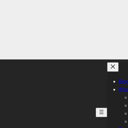
Blo
Wis