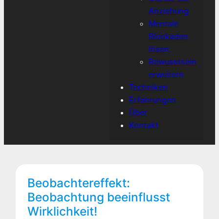
Anziehung
Mentale
Blockaden
lösen
Bewusstsein
erweitern
Techniken
Erfahrungen
Über
Kontakt
Beobachtereffekt:
Beobachtung beeinflusst
Wirklichkeit!