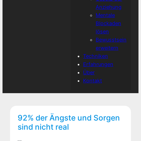
Anziehung
Mentale
Blockaden
lösen
Bewusstsein
erweitern
Techniken
Erfahrungen
Über
Kontakt
92% der Ängste und Sorgen
sind nicht real